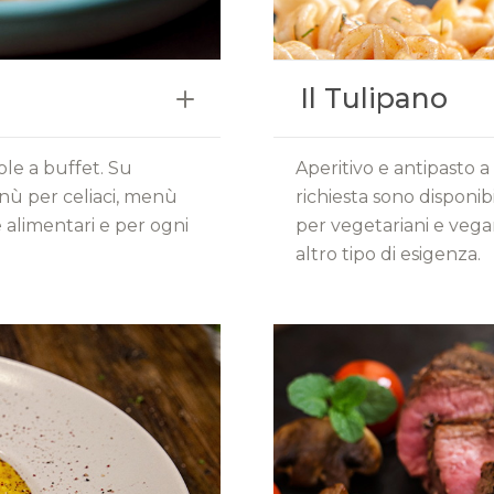
Il Tulipano
sole a buffet. Su
Aperitivo e antipasto a 
enù per celiaci, menù
richiesta sono disponi
 alimentari e per ogni
per vegetariani e vega
altro tipo di esigenza.