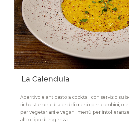
La Calendula
Aperitivo e antipasto a cocktail con servizio su i
richiesta sono disponibili menù per bambini, m
per vegetariani e vegani, menù per intolleranze
altro tipo di esigenza.