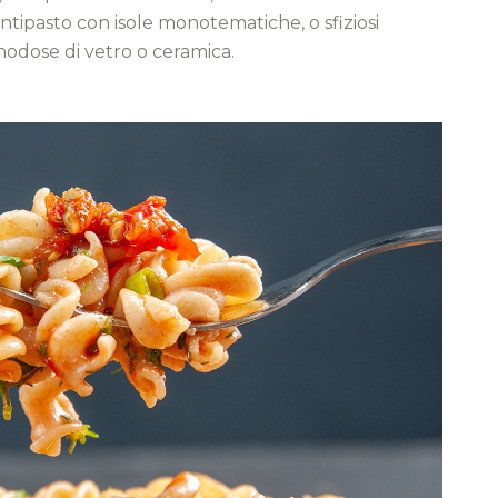
 antipasto con isole monotematiche, o sfiziosi
nodose di vetro o ceramica.