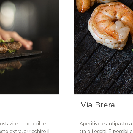
Via Brera
stazioni, con grill e
Aperitivo e antipasto a
sto extra, arricchire il
tra gli ospiti. È possibi