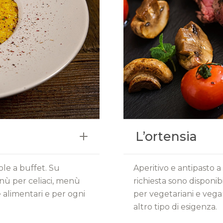
L’ortensia
sole a buffet. Su
Aperitivo e antipasto a 
enù per celiaci, menù
richiesta sono disponi
 alimentari e per ogni
per vegetariani e vega
altro tipo di esigenza.