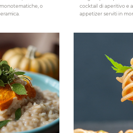
le monotematiche, o
cocktail di aperitivo e
ceramica.
appetizer serviti in mo